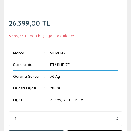
26.399,00 TL
3.489,36 TL den başlayan taksitlerle!
Marka
SIEMENS
Stok Kodu
ET611HE17E
Garanti Süresi
36 Ay
Piyasa Fiyatı
28000
Fiyat
21.999,17 TL + KDV