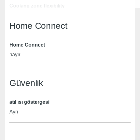
Cooking zone flexibility
Ring zone
Home Connect
Zone light
hayır
Home Connect
CookingSensor
hayır
hayır
Güvenlik
Powermove
hayır
atıl ısı göstergesi
Quick start
Ayrı
hayır
saat