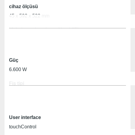
cihaz ölçüsü
45 x 592 x 522 mm
Maksimum kurulum yüksekliği
500 mm
Montaj için max genişlik
Güç
560 mm
6.600 W
Appliance height above the worktop
Fiş tipi
6,0 mm
Fişsiz
Ebat ve ağırlık
User interface
touchControl