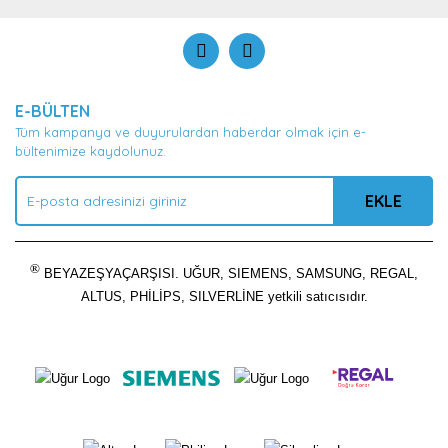
Ürün bilgilerinde hatalar bulunuyor.
Ürün fiyatı diğer sitelerden daha pahalı.
Bu ürüne benzer farklı alternatifler olmalı.
E-BÜLTEN
Tüm kampanya ve duyurulardan haberdar olmak için e-
bültenimize kaydolunuz.
EKLE
Gönder
®
BEYAZEŞYAÇARŞISI. UĞUR, SIEMENS, SAMSUNG, REGAL,
ALTUS, PHİLİPS, SILVERLİNE yetkili satıcısıdır.